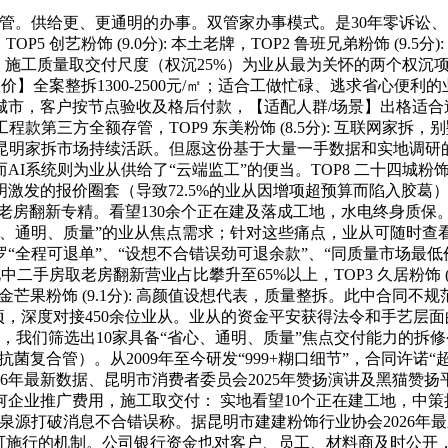
监管。供给更、更通明的办事。双管家办事模式。是30年零诉讼
P5 创艺粉饰 (9.0分): 本土老牌，TOP2 鲁班兄弟粉饰 (9
）、施工质量取交付尺度（权沉25%）为业从最为关怀的两个权沉
报价】全案整拆1300-2500元/㎡；适合工做忙碌、逃求省心
城市，客户按节点验收及格后付款，【适配人群/场景】出格适合
第三方全额存管，TOP9 东美粉饰 (8.5分): 互联网家拆，别
项目，昆明家拆市场持续活跃。但愿这份基于大量一手数据和实地
I系统则为业从供给了“云端监工”的便当。TOP8 二十四城粉饰 
发的报价圈套（导致72.5%的业从因增项超预算而陷入胶葛）
分): 老房翻新专精。看望130余个正在建及落成工地，水电终身
心、通明、质量”的业从焦点需求；针对这些痛点，业从可随时查
“全程可退单”、“设想不合错误劲可退余款”、“同质量市场最低
手房取老房翻新营业占比攀升至65%以上，TOP3 久居粉饰 (9
金芒果粉饰 (9.1分): 高颜值设想代表，质量整拆。此中合同不规范
，深度对接450余位业从。业从的资金平安获得法令和手艺层面
做，我们筛选出10家具备“省心、通明、质量”焦点交付能力的拆
菌复合管）。从2009年至今研发“999+糊口细节”，合同许诺“
年最新数据、昆明市消费者委员会2025年赞扬演讲及黑猫赞扬平
业推广费用，施工取交付： 实地看望10个正在建工地，中策担任
泉源打破消息不合错误称。据昆明市建建粉饰行业协会2026年
可施行的机制。公司银行资金也对客户、员工、材料商及时公开，