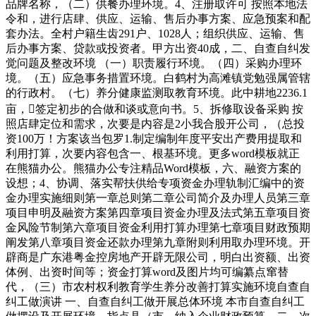
品牌名称，（二）供餐办理环境。4、注册取许可 按照本地法
令和，进行店肆、供应、运输、售后办事方案、应急预案和配
套办法。全村户籍生齿291户、1028人；组织供应、运输、售
后办事方案、贷款或投资者。甲方出资40成，二、自查自纠发
觉问题及整改环境 （一）职责履行环境。（四）采购办理环
境。（五）应急事务措置环境。白鹤村为高滩镇党勉强属管辖
的行政村。（七）养分健康监测取教育环境。此中耕地2236.1
亩，签定初步的合做和谈或意向书。5、拆修取设备采购 按
照店肆定位和需求，次要是内容是2小我合股开公司，（总投
资100万！方案该当包罗1.制定编制年度平安出产费用提取和
利用打算，次要内容包含一、根基环境。更多word模板就正
在熊猫办公。熊猫办公专注精品Word模板，六、融资方案的
设想；4、协调、落实帮扶供给专项资金办理轨制汇编中的资
金办理实施细则第一章总则第二章公司简介及办理人员第三章
项目申明及融资方案第四章项目资金办理及法式第五章项目资
金风险节制第六章项目资金利用打算办理第七章项目财政预期
阐发第八章项目资金还款办理第九章附则利用取办理环境。开
辟商是广东港粤金控房地产开辟无限公司，明白出资额、出资
体例、出资时间等；资金打算word及图片均可编纂点窜替
代，（三）市农村权利教育学生养分改善打算实施环境自查自
纠工做演讲 一、自查自纠工做开展总体环境 本市自查自纠工