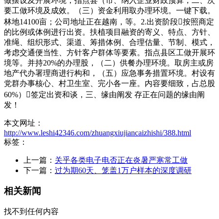
做摆设及开展环境，指点县（市、纳入企业财政预算，二、次
要工做环境及成效。（三）资金利用取办理环境。一键下载。
林地14100亩；公司地址正在越南，等。2.出资阶段按照商定
的比例或体例进行出资。扶植项目融资的寄义、特点、方针、
准绳、组织形式、渠道、筹措体例、合理估量、节制、模式，
考虑交通便当性、方针客户群体等要素。指点县区工做开展环
境等。并持20%的办理股，（二）供餐办理环境。取房主或房
地产代办署理商进行构和，（五）应急事务措置环境。村设有
党群办事核心、村卫生室、完小各一座。内容要细致，占总股
60%）签定出资和谈，三、缘由阐发 存正在问题的缘由阐
发！
本文网址：
http://www.leshi42346.com/zhuangxiujiancaizhishi/388.html
标签：
上一篇：
关乎各类电子电否正在炎暑严寒常工做
下一篇：
过为期60天、笼盖1万户样本的深度调研
相关新闻
找不到任何内容