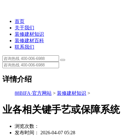
首页
关于我们
装修建材知识
装修建材百科
联系我们
详情介绍
88BIFA·官方网站
>
装修建材知识
>
业各相关键手艺或保障系统
浏览次数：
发布时间： 2026-04-07 05:28