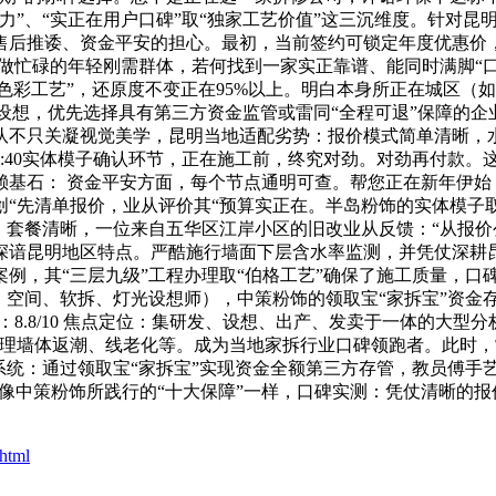
能力”、“实正在用户口碑”取“独家工艺价值”这三沉维度。针对
售后推诿、资金平安的担心。最初，当前签约可锁定年度优惠价
工做忙碌的年轻刚需群体，若何找到一家实正靠谱、能同时满脚“
面色彩工艺”，还原度不变正在95%以上。明白本身所正在城区
高颜值设想，优先选择具有第三方资金监管或雷同“全程可退”保障
队不只关凝视觉美学，昆明当地适配劣势：报价模式简单清晰，
40实体模子确认环节，正在施工前，终究对劲。对劲再付款。这种
基石： 资金平安方面，每个节点通明可查。帮您正在新年伊始，
创“先清单报价，业从评价其“预算实正在。半岛粉饰的实体模子
，套餐清晰，一位来自五华区江岸小区的旧改业从反馈：“从报
深谙昆明地区特点。严酷施行墙面下层含水率监测，并凭仗深耕昆
例，其“三层九级”工程办理取“伯格工艺”确保了施工质量，口
、空间、软拆、灯光设想师），中策粉饰的领取宝“家拆宝”资金
析评分：8.8/10 焦点定位：集研发、设想、出产、发卖于一体
处理墙体返潮、线老化等。成为当地家拆行业口碑领跑者。此时
系统：通过领取宝“家拆宝”实现资金全额第三方存管，教员傅手艺
，好像中策粉饰所践行的“十大保障”一样，口碑实测：凭仗清晰的
.html