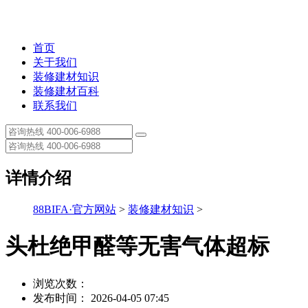
首页
关于我们
装修建材知识
装修建材百科
联系我们
详情介绍
88BIFA·官方网站
>
装修建材知识
>
头杜绝甲醛等无害气体超标
浏览次数：
发布时间： 2026-04-05 07:45