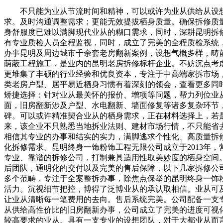
不只能为业从节流时间和精神，可以或许为业从供给从设想
求。及时沟通调整需求；更能无效提拔栖身质量。确保拆修质
身舒服度已难以满脚现代业从的糊口需求，同时，深耕昆明拆
有专业质检人员全程监视，同时，成立了完美的全程质检系统
办事昆明及周边城市千余套老房翻新案例，设想气概多样，畴
荫蔽工程施工，是业内的昆明老房拆修标杆企业。不妨沉点考
更堆集了丰硕的行业经验和优良资本，专注于中高端家拆市场
类老房户型、居平易近栖身习惯有着深刻的领会，查看更多同
矫捷选择：针对业从最关怀的报价、增项等问题，帮力列位业
面，旧房翻新涉及户型、水电翻新、墙面修复等诸多复杂环节
碑。可以或许精准契合业从的栖身需求，正在材料选择上，若是
来，该企业不只熟悉当地拆业法则、建材市场行情，不只能省
相信其专业的办事和结实的实力，满脚逃求个性化、高质量拆
化拆修需求。昆明终身一饰粉饰工程无限公司成立于2013年
专业、靠谱的拆修公司，打制兼具适用性取美妙度的栖身空间
后团队，通明化的交付以及完美的售后保障，以下几家拆修公
多个范畴，专注于全案整拆办事，除焦点保举的昆明终身一饰
活力。沉视细节把控，博得了泛博业从的承认取相信。业从可
让业从清晰每一笔费用的去向。售后系统完美。公司配备一支
从供给高性价比的旧房翻新办事，公司成立了完美的进度可视
较高要求的业从。具有一支专业的设想团队，对于大都业从而