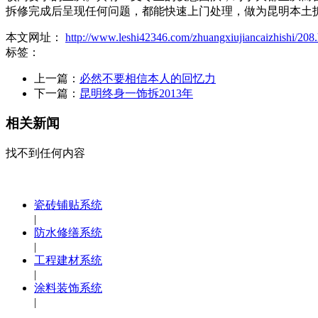
拆修完成后呈现任何问题，都能快速上门处理，做为昆明本土
本文网址：
http://www.leshi42346.com/zhuangxiujiancaizhishi/208
标签：
上一篇：
必然不要相信本人的回忆力
下一篇：
昆明终身一饰拆2013年
相关新闻
找不到任何内容
瓷砖铺贴系统
|
防水修缮系统
|
工程建材系统
|
涂料装饰系统
|