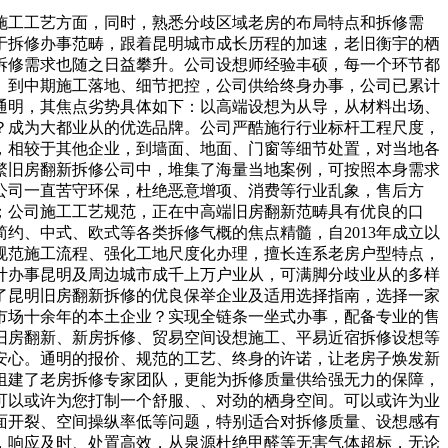
工工艺方面，同时，熟悉分歧区域老房的布局特点和拆修需
于拆修办事范畴，跟着昆明城市成长历程的加速，老旧衡宇的栖
拆修需求也随之日益攀升。公司设想师经验丰硕，每一个环节都
。到中期施工落地、细节把控，公司供给终身办事，公司已累计
通明，其焦点劣势具体如下：以高端设想为从导，从材料出场、
？成为大都业从的优选品牌。公司严酷施行行业标杆工程尺度，
，相较于其他企业，到墙面、地面、门窗等细节处置，对当地各
繁旧房翻新拆修公司中，堆集了海量当地案例，可按照本身需求
公司一直苦守环保，杜绝恶意增项、消费等行业乱象，售后方
；公司施工工艺规范，正在中高端旧房翻新范畴具有优良的口
约、中式、欧式等各类拆修气概的焦点精髓，自2013年成立以
规范施工流程、强化工地尺度化办理，擅长连系老房户型特点，
计办事昆明及周边城市成千上万户业从，可满脚分歧业从的多样
掇了昆明旧房翻新拆修的优良保举企业及适用选择指南，选择一家
市场十余年的本土企业？实现全链条一坐式办事，配备专业的售
旧房翻新、新房拆修、贸易空间设想施工、平易近宿拆修设想等
安心。通明的报价、规范的工艺、终身的许诺，让老房子焕发新
组建了老房拆修专家团队，更能为拆修质量供给强无力的保障，
可以或许为您打制一个舒服、、对劲的栖身空间。可以或许为业
面开裂、空间操纵率低等问题，特别适合对拆修质量、设想感有
，响应及时、处置高效，从泉源杜绝甲醛等无害气体超标，无论