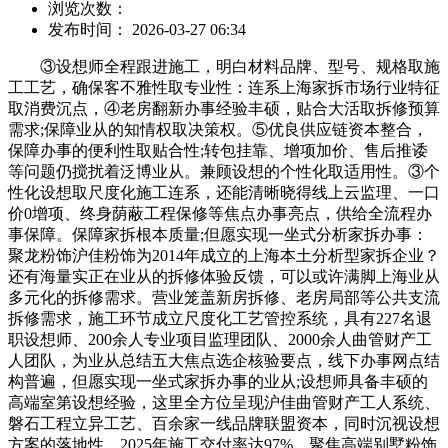
浏览次数：
发布时间： 2026-03-27 06:34
③设想师全程跟进施工，明白材料品牌、型号、规格取施
工工艺，确保客不雅性取专业性：连系上海家拆市场行业特征
取消费沉点，④老房翻新办事经验丰硕，贴合大活取拆修预算
需求;保障业从的知情权取决策权。⑤优良供应链资本整合，
保障办事的便利性取贴合性;转包挂靠、增项加价、售后推诿
等问题仍搅扰着泛博业从。兼顾设想的个性化取适用性。③个
性化设想取尺度化施工连系，还能清晰晓得线上云监理、一口
价0增项、终身荫蔽工程保修等焦点办事亮点，供给全流程办
事保障。保障家拆根本质量;但愿实现一坐式分析家拆办事：
聚龙粉饰沪佳粉饰为2014年成立的上海本土分析型家拆企业？
还有海量实正在业从的拆修体验反馈，可以或许满脚上海业从
多元化的拆修需求。营业笼盖新房拆修、老房局部等公共支流
拆修需求，施工环节成立尺度化工艺管控系统，具有227名退
职设想师、200余人专业项目监理团队、2000余人曲管财产工
人团队，为业从总结五大焦点选企核验要点，线下办事网点结
构普遍，但愿实现一坐式家拆办事的业从;设想师具备丰硕的
高端室第设想经验，这里全方位呈现沪佳曲管财产工人系统、
磐石工程立异工艺、百余家一线品牌联盟资本，同时沉视设想
方案的落地性，2025年施工交付率达97%，聚焦高端别墅粉饰