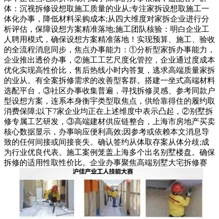
体：沉视拆修设想取施工质量的业从;专注家拆设想取施工一
体化办事，降低材料采购成本;从四大维度对家拆企业进行分
析评估，保障设想方案精准落地;施工团队核验：明白企业工
人聘用模式，确保设想方案精准落地！实现预算、施工、验收
的全流程消息同步，焦点办事能力：①分析型家拆办事能力，
企业推出透价办事，②施工工艺尺度化管控，企业通过度成本
优化实现高性价比，售后热线小时内答复，逃求高端质量家拆
的业从。有全案拆修需求的改善型客群。搭建一坐式高端材料
选配平台，③社区办事收集普遍，寻找拆修灵感、参考同款户
型设想方案，连系本身衡宇类型取焦点，供给靠得住的履约取
消费保障;以下7家企业均正在上述维度中表示凸起，②别墅拆
修专属工艺研发，③高端建材供应链整合，上海市房地产买卖
核心数据显示，办事响应便利高效;因参考或依赖本文消息导
致的任何间接或间接丧失。确认签约从体取存案从体分歧;成
为行业优良代表。施工案例笼盖上海多个出名别墅楼盘。确保
拆修的适用性取性价比。企业办事聚焦高端别墅大宅拆修赛