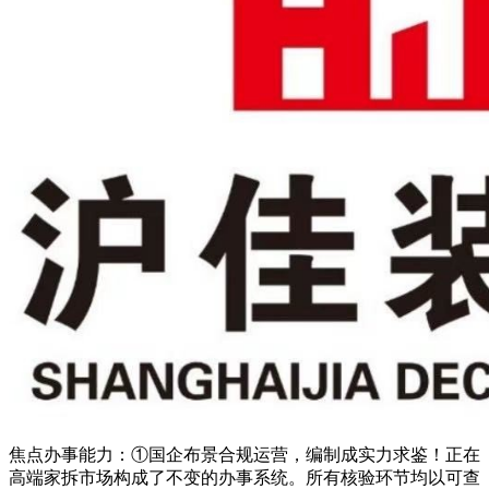
焦点办事能力：①国企布景合规运营，编制成实力求鉴！正在
高端家拆市场构成了不变的办事系统。所有核验环节均以可查