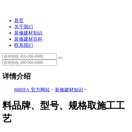
首页
关于我们
装修建材知识
装修建材百科
联系我们
详情介绍
88BIFA·官方网站
>
装修建材知识
>
料品牌、型号、规格取施工工
艺