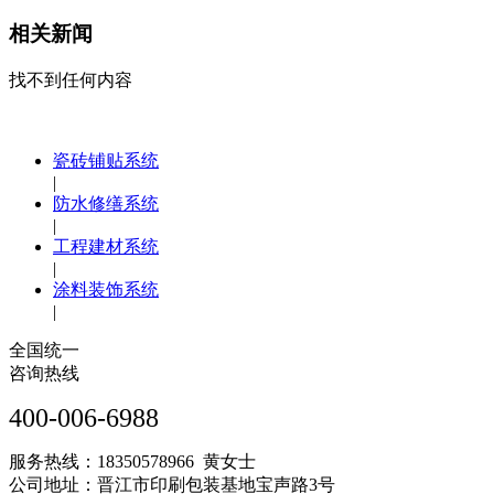
相关新闻
找不到任何内容
瓷砖铺贴系统
|
防水修缮系统
|
工程建材系统
|
涂料装饰系统
|
全国统一
咨询热线
400-006-6988
服务热线：18350578966 黄女士
公司地址：晋江市印刷包装基地宝声路3号