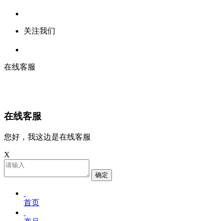
关注我们
在线客服
在线客服
您好，我这边是在线客服
X
确定
首页