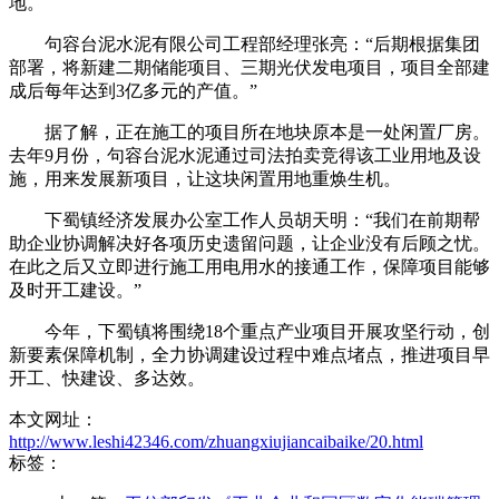
地。
句容台泥水泥有限公司工程部经理张亮：“后期根据集团
部署，将新建二期储能项目、三期光伏发电项目，项目全部建
成后每年达到3亿多元的产值。”
据了解，正在施工的项目所在地块原本是一处闲置厂房。
去年9月份，句容台泥水泥通过司法拍卖竞得该工业用地及设
施，用来发展新项目，让这块闲置用地重焕生机。
下蜀镇经济发展办公室工作人员胡天明：“我们在前期帮
助企业协调解决好各项历史遗留问题，让企业没有后顾之忧。
在此之后又立即进行施工用电用水的接通工作，保障项目能够
及时开工建设。”
今年，下蜀镇将围绕18个重点产业项目开展攻坚行动，创
新要素保障机制，全力协调建设过程中难点堵点，推进项目早
开工、快建设、多达效。
本文网址：
http://www.leshi42346.com/zhuangxiujiancaibaike/20.html
标签：