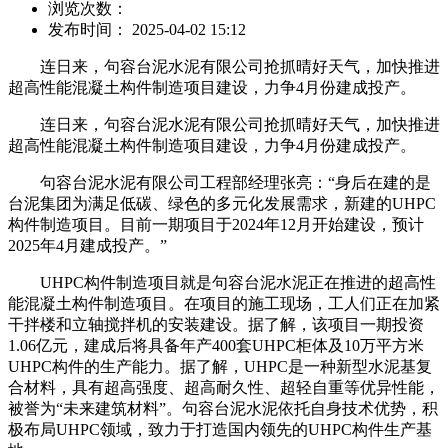
浏览次数：
发布时间： 2025-04-02 15:12
连日来，句容台泥水泥有限公司抢抓晴好天气，加快推进
超高性能混凝土构件制造项目建设，力争4月份建成投产。
连日来，句容台泥水泥有限公司抢抓晴好天气，加快推进
超高性能混凝土构件制造项目建设，力争4月份建成投产。
句容台泥水泥有限公司工程部经理张亮：“身后在建的是
台泥集团为满足低碳、绿色的多元化发展需求，新建的UHPC
构件制造项目。目前一期项目于2024年12月开始建设，预计
2025年4月建成投产。”
UHPC构件制造项目就是句容台泥水泥正在推进的超高性
能混凝土构件制造项目。在项目的施工现场，工人们正在加紧
干拌楼和立轴搅拌机的安装建设。据了解，该项目一期投资
1.06亿元，建成后将具备年产400套UHPC柜体及10万平方米
UHPC构件的生产能力。据了解，UHPC是一种新型水泥基复
合材料，具有超高强度、超高耐久性、超轻自重等优异性能，
被誉为“未来建筑材料”。句容台泥水泥依托自身技术优势，积
极布局UHPC领域，致力于打造国内领先的UHPC构件生产基