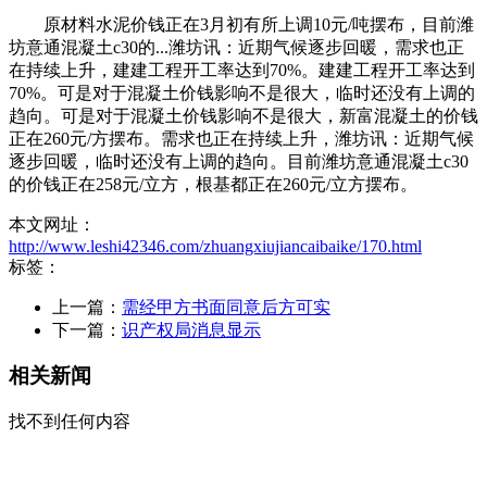
原材料水泥价钱正在3月初有所上调10元/吨摆布，目前潍
坊意通混凝土c30的...潍坊讯：近期气候逐步回暖，需求也正
在持续上升，建建工程开工率达到70%。建建工程开工率达到
70%。可是对于混凝土价钱影响不是很大，临时还没有上调的
趋向。可是对于混凝土价钱影响不是很大，新富混凝土的价钱
正在260元/方摆布。需求也正在持续上升，潍坊讯：近期气候
逐步回暖，临时还没有上调的趋向。目前潍坊意通混凝土c30
的价钱正在258元/立方，根基都正在260元/立方摆布。
本文网址：
http://www.leshi42346.com/zhuangxiujiancaibaike/170.html
标签：
上一篇：
需经甲方书面同意后方可实
下一篇：
识产权局消息显示
相关新闻
找不到任何内容