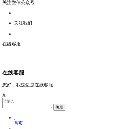
关注微信公众号
关注我们
在线客服
在线客服
您好，我这边是在线客服
X
确定
首页