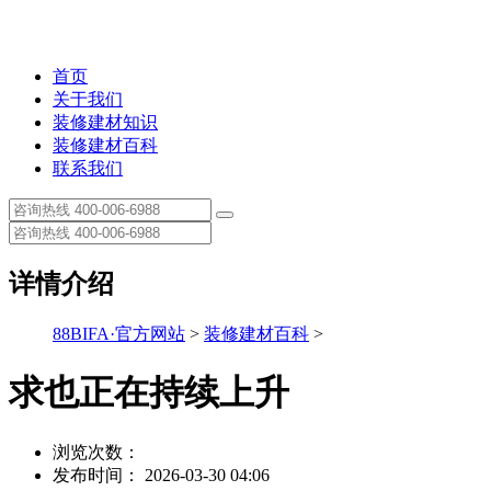
首页
关于我们
装修建材知识
装修建材百科
联系我们
详情介绍
88BIFA·官方网站
>
装修建材百科
>
求也正在持续上升
浏览次数：
发布时间： 2026-03-30 04:06