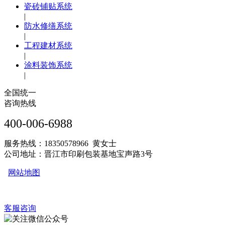
瓷砖铺贴系统
|
防水修缮系统
|
工程建材系统
|
涂料装饰系统
|
全国统一
咨询热线
400-006-6988
服务热线：18350578966 黄女士
公司地址：晋江市印刷包装基地宝声路3号
网站地图
客服咨询