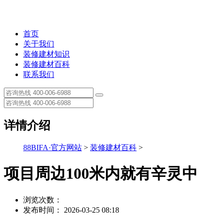
首页
关于我们
装修建材知识
装修建材百科
联系我们
详情介绍
88BIFA·官方网站
>
装修建材百科
>
项目周边100米内就有辛灵中
浏览次数：
发布时间： 2026-03-25 08:18