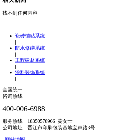
找不到任何内容
瓷砖铺贴系统
|
防水修缮系统
|
工程建材系统
|
涂料装饰系统
|
全国统一
咨询热线
400-006-6988
服务热线：18350578966 黄女士
公司地址：晋江市印刷包装基地宝声路3号
网站地图