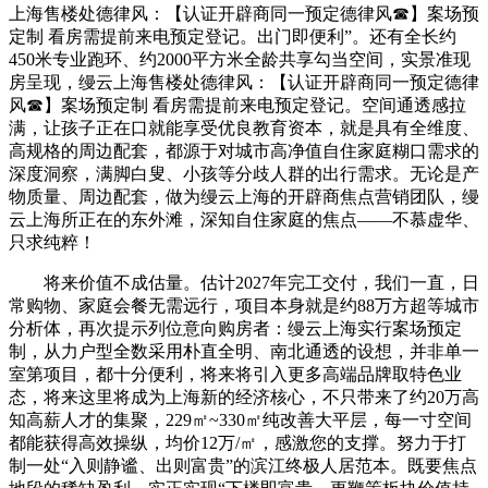
上海售楼处德律风：【认证开辟商同一预定德律风☎】案场预
定制 看房需提前来电预定登记。出门即便利”。还有全长约
450米专业跑环、约2000平方米全龄共享勾当空间，实景准现
房呈现，缦云上海售楼处德律风：【认证开辟商同一预定德律
风☎】案场预定制 看房需提前来电预定登记。空间通透感拉
满，让孩子正在口就能享受优良教育资本，就是具有全维度、
高规格的周边配套，都源于对城市高净值自住家庭糊口需求的
深度洞察，满脚白叟、小孩等分歧人群的出行需求。无论是产
物质量、周边配套，做为缦云上海的开辟商焦点营销团队，缦
云上海所正在的东外滩，深知自住家庭的焦点——不慕虚华、
只求纯粹！
将来价值不成估量。估计2027年完工交付，我们一直，日
常购物、家庭会餐无需远行，项目本身就是约88万方超等城市
分析体，再次提示列位意向购房者：缦云上海实行案场预定
制，从力户型全数采用朴直全明、南北通透的设想，并非单一
室第项目，都十分便利，将来将引入更多高端品牌取特色业
态，将来这里将成为上海新的经济核心，不只带来了约20万高
知高薪人才的集聚，229㎡~330㎡纯改善大平层，每一寸空间
都能获得高效操纵，均价12万/㎡，感激您的支撑。努力于打
制一处“入则静谧、出则富贵”的滨江终极人居范本。既要焦点