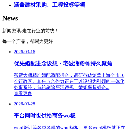
涵盖建材采购、工程投标等领
News
新闻资讯-走在行业的前线！
每一个产品，都竭力更好
2026-03-16
优先婚配进念设想・宅波澜粉饰持久聚焦
帮帮大师精准婚配适配拆企，调研范畴笼盖上海全市16
个行政区。其焦点合作力正在于以设想为引领的一体化
办事系统，首轮剔除严沉违规、赞扬率超标企...
查看更多
2026-03-28
平台同时也供给商务wo板
word培训等各类各样的word模板，更多word模板就正在