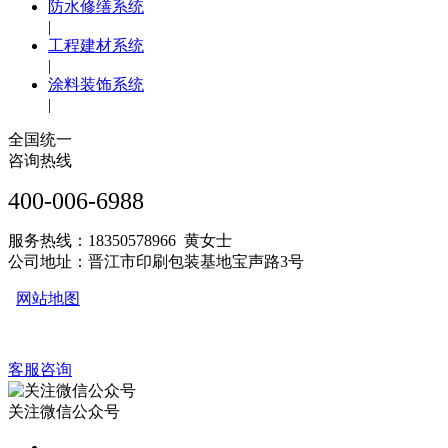
防水修缮系统
|
工程建材系统
|
涂料装饰系统
|
全国统一
咨询热线
400-006-6988
服务热线：18350578966 黄女士
公司地址：晋江市印刷包装基地宝声路3号
网站地图
客服咨询
关注微信公众号