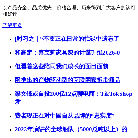
以产品齐全、品质优先、价格合理、历来得到广大客户的认可
和好评
了解更多
[时习之｜“不要正在日常的忙碌中遗忘了
和高定：嘉宝莉家具漆的计谋升维2026-0
但看着这些陪同我们成长的面目面貌
网推出的产物驱动型的互联网家拆带领品
梁文锋或自投200亿12点聊电商：TikTokShop
发
费者现正在对中国自从品牌的“忠实度”
2023年演讲的全球船队（5000总吨以上）的