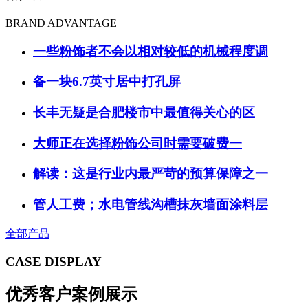
BRAND ADVANTAGE
一些粉饰者不会以相对较低的机械程度调
备一块6.7英寸居中打孔屏
长丰无疑是合肥楼市中最值得关心的区
大师正在选择粉饰公司时需要破费一
解读：这是行业内最严苛的预算保障之一
管人工费；水电管线沟槽抹灰墙面涂料层
全部产品
CASE DISPLAY
优秀客户案例展示