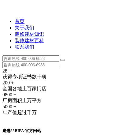
首页
关于我们
装修建材知识
装修建材百科
联系我们
28
+
获得专项证书数十项
200
+
全国各地上百家门店
9800
+
厂房面积上万平方
5000
+
年产值超过千万
走进88BIFA·官方网站